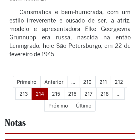
Carismática e bem-humorada, com um
estilo irreverente e ousado de ser, a atriz,
modelo e apresentadora Elke Georgievna
Grunnupp era russa, nascida na então
Leningrado, hoje São Petersburgo, em 22 de
fevereiro de 1945.
Primeiro
Anterior
…
210
211
212
(current)
213
214
215
216
217
218
…
Próximo
Último
Notas