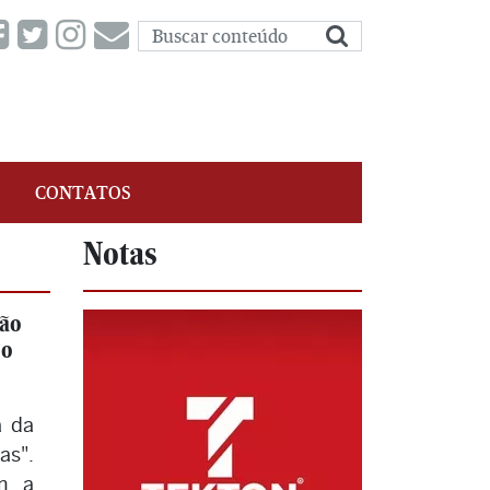
CONTATOS
Notas
ião
eo
a da
as".
m a