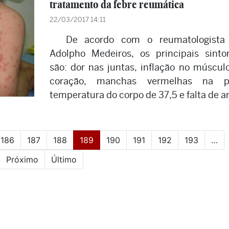
tratamento da febre reumática
22/03/2017 14:11
De acordo com o reumatologista
Adolpho Medeiros, os principais sint
são: dor nas juntas, inflação no múscul
coração, manchas vermelhas na pe
temperatura do corpo de 37,5 e falta de ar
(current)
186
187
188
189
190
191
192
193
…
Próximo
Último