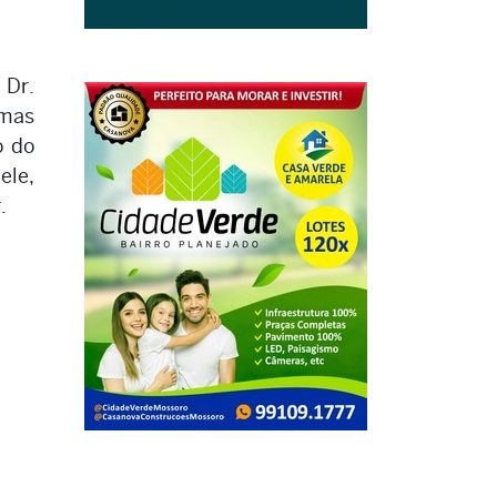
 Dr.
omas
o do
le,
.