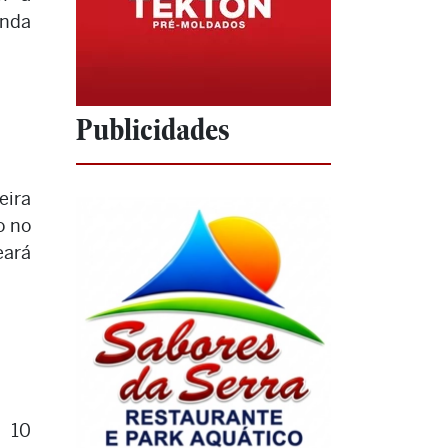
anda
o
Publicidades
eira
o no
eará
a 10