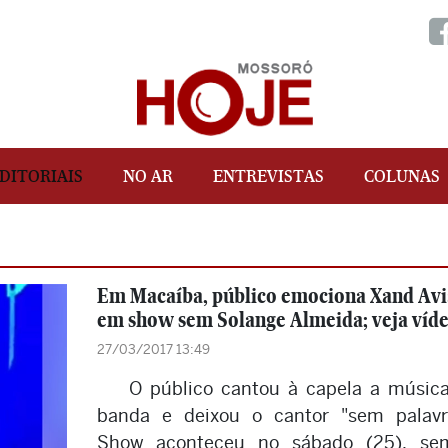
DITORIAIS
NO AR
ENTREVISTAS
COLUNAS
Em Macaíba, público emociona Xand Av
em show sem Solange Almeida; veja víd
27/03/2017 13:49
O público cantou à capela a músic
banda e deixou o cantor "sem palavr
Show aconteceu no sábado (25), se