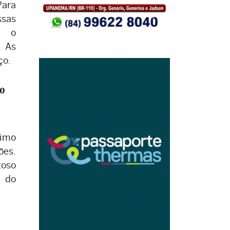
Para
sas
e o
 As
ço.
go
imo
ões.
toso
 do