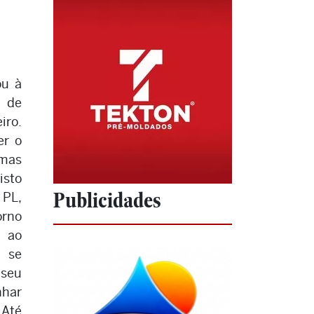
ou à
 de
iro.
er o
 mas
isto
Publicidades
 PL,
orno
r ao
 se
 seu
nhar
 Até