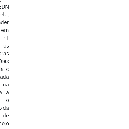
REDN
ela,
nder
 em
o PT
 os
bras
ses
la e
mada
 na
a a
m o
o da
s de
bojo