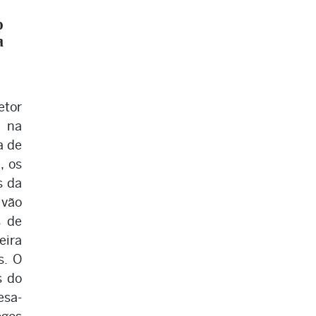
o
a
etor
 na
a de
, os
s da
vão
s de
eira
s. O
s do
esa-