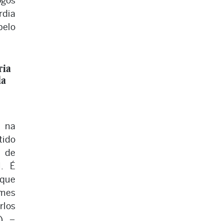
ogos
dia
pelo
ria
da
a na
ido
 de
l. É
 que
omes
los
P) –