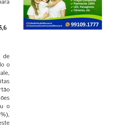
para
5,6
 de
do o
le,
itas
rtão
ções
ou o
4%),
este