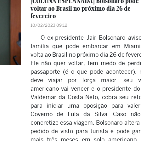
[COLUNA ESPLANADA] Bolsonaro pode
voltar ao Brasil no próximo dia 26 de
fevereiro
10/02/2023 09:12
O ex-presidente Jair Bolsonaro avis
família que pode embarcar em Miami
volta ao Brasil no próximo dia 26 de fevere
Ele não quer voltar, tem medo de perd
passaporte (é o que pode acontecer),
deve viajar por força maior: seu v
americano vai vencer e o presidente do
Valdemar da Costa Neto, cobra seu ret
para iniciar uma oposição para vale
Governo de Lula da Silva. Caso não
concretize essa viagem, Bolsonaro altera
pedido de visto para turista e pode ga
mais três meses em solo americano.