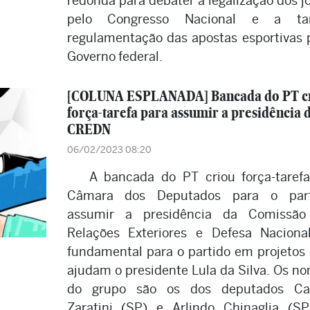
redonda para debater a legalização dos j
pelo Congresso Nacional e a tar
regulamentação das apostas esportivas 
Governo federal.
[COLUNA ESPLANADA] Bancada do PT c
força-tarefa para assumir a presidência 
CREDN
06/02/2023 08:20
A bancada do PT criou força-taref
Câmara dos Deputados para o part
assumir a presidência da Comissão
Relações Exteriores e Defesa Naciona
fundamental para o partido em projetos
ajudam o presidente Lula da Silva. Os n
do grupo são os dos deputados Car
Zaratini (SP) e Arlindo Chinaglia (S