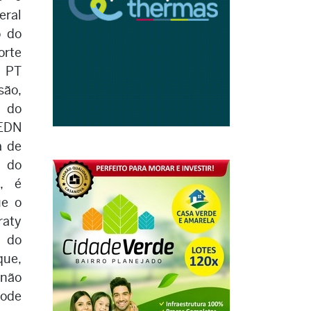
eral
o do
orte
 PT
são,
o do
EDN
a de
, do
, é
ue o
raty
 do
ue,
 não
pode