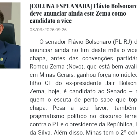
[COLUNA ESPLANADA] Flávio Bolsonar
deve anunciar ainda este Zema como
candidato a vice
03/03/2026 09:26
O senador Flávio Bolsonaro (PL-RJ) 
anunciar ainda no fim deste mês o vic
chapa, antes das convenções partidár
Romeu Zema (Novo), que está bem aval
em Minas Gerais, ganhou força no núcle
filho 01 do ex-presidente Jair Bolson
Zema, hoje, é candidato ao Senado –
quem o escuta de perto sabe que to
chapa. Pesa a seu favor, também
pragmatismo político no discurso ferr
contra o PT e o presidente da República, 
da Silva. Além disso, Minas tem o 2º col