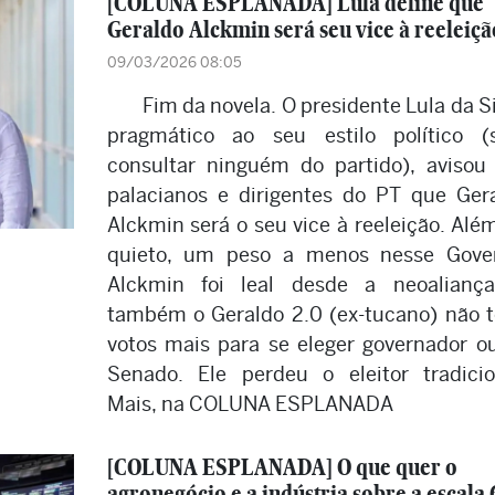
[COLUNA ESPLANADA] Lula define que
Geraldo Alckmin será seu vice à reeleiçã
09/03/2026 08:05
Fim da novela. O presidente Lula da Si
pragmático ao seu estilo político 
consultar ninguém do partido), avisou
palacianos e dirigentes do PT que Ger
Alckmin será o seu vice à reeleição. Alé
quieto, um peso a menos nesse Gove
Alckmin foi leal desde a neoalianç
também o Geraldo 2.0 (ex-tucano) não t
votos mais para se eleger governador o
Senado. Ele perdeu o eleitor tradicio
Mais, na COLUNA ESPLANADA
[COLUNA ESPLANADA] O que quer o
agronegócio e a indústria sobre a escala 6