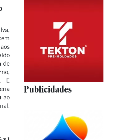
o
lva,
(sem
 aos
aldo
m de
rno,
a. E
Publicidades
eria
u ao
nal.
 x 1