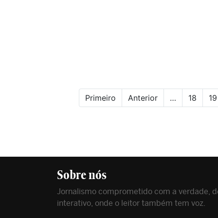
Primeiro
Anterior
…
18
19
Sobre nós
Jornalismo comprometido com a verdade, de
interativo, onde o leitor também tem voz.