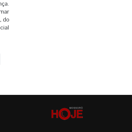
nça.
emar
, do
cial