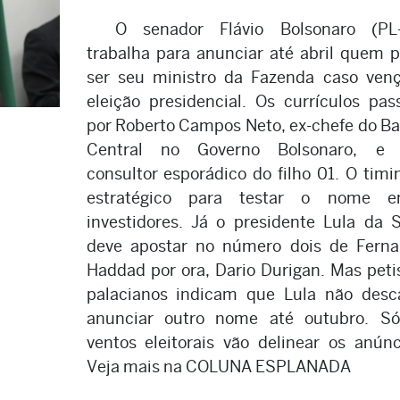
O senador Flávio Bolsonaro (PL
trabalha para anunciar até abril quem 
ser seu ministro da Fazenda caso ven
eleição presidencial. Os currículos pa
por Roberto Campos Neto, ex-chefe do B
Central no Governo Bolsonaro, e
consultor esporádico do filho 01. O timi
estratégico para testar o nome en
investidores. Já o presidente Lula da S
deve apostar no número dois de Fern
Haddad por ora, Dario Durigan. Mas peti
palacianos indicam que Lula não desc
anunciar outro nome até outubro. S
ventos eleitorais vão delinear os anúnc
Veja mais na COLUNA ESPLANADA