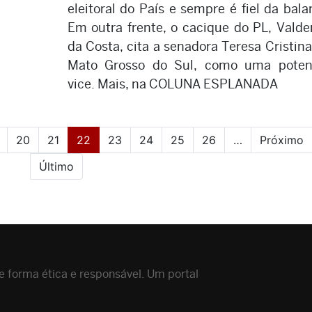
eleitoral do País e sempre é fiel da bala
Em outra frente, o cacique do PL, Vald
da Costa, cita a senadora Teresa Cristina
Mato Grosso do Sul, como uma poten
vice. Mais, na COLUNA ESPLANADA
(current)
20
21
22
23
24
25
26
…
Próximo
Último
 forma ética e responsável. Um portal