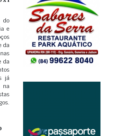
s do
ia e
oços
e da
 nas
e da
ntos
s já
 na
stas
gos.
o