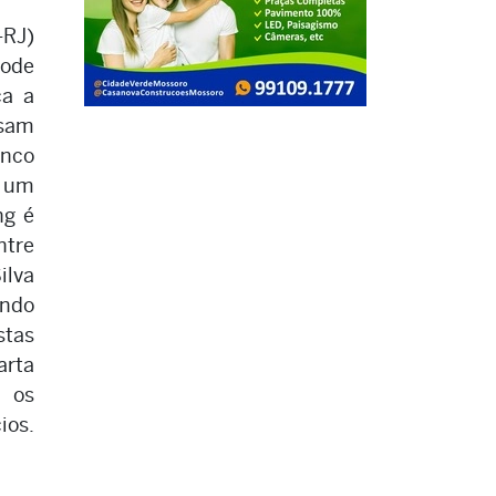
-RJ)
pode
ça a
ssam
anco
 um
ng é
tre
ilva
ando
stas
arta
ó os
ios.