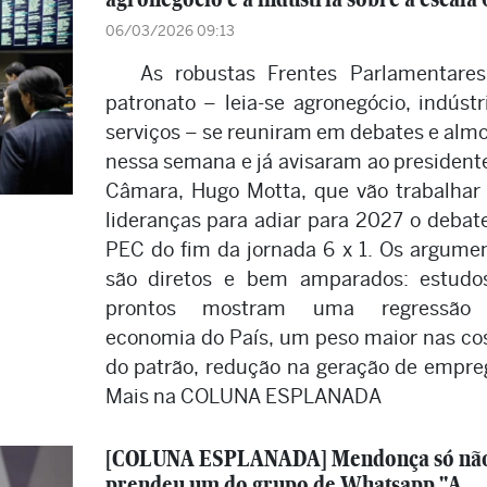
06/03/2026 09:13
As robustas Frentes Parlamentare
patronato – leia-se agronegócio, indústr
serviços – se reuniram em debates e alm
nessa semana e já avisaram ao president
Câmara, Hugo Motta, que vão trabalhar
lideranças para adiar para 2027 o debat
PEC do fim da jornada 6 x 1. Os argume
são diretos e bem amparados: estudo
prontos mostram uma regressão
economia do País, um peso maior nas co
do patrão, redução na geração de empre
Mais na COLUNA ESPLANADA
[COLUNA ESPLANADA] Mendonça só nã
prendeu um do grupo de Whatsapp "A