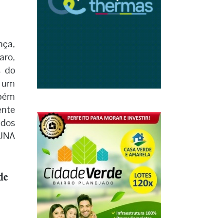
ça,
aro,
s do
. um
mbém
ente
dos
LUNA
de