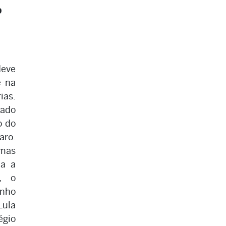
o
deve
e na
ias.
iado
o do
aro.
 mas
pa a
, o
enho
Lula
égio