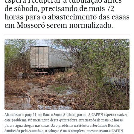
de sábado, precisando de mais 72
horas para o abastecimento das casas
em Mossoró serem normalizado.
Além disto, o poço 14, no Bairro Santo Antônio, parou. A CAERN espera resolver
este problema até meia noite desta quinta-feira, precisando de mais 72 horas
para a água chegar nas casas. Já o problema na Adutora Jerônimo Rosado,
danificada pelo caminhão, a solução é mais complexa, mesmo assim a CAERN